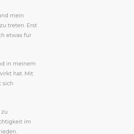
 und mein
zu treten. Erst
ch etwas für
und in meinem
irkt hat. Mit
 sich
 zu
htigkeit im
rieden.