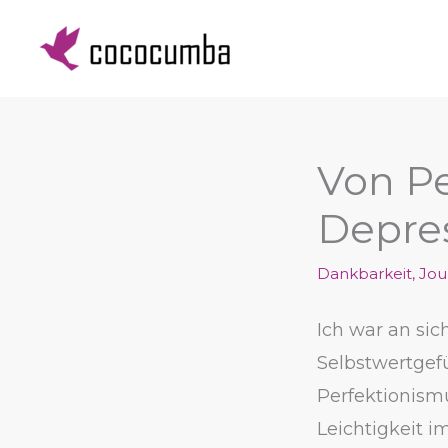
Zum
Inhalt
springen
Von Pe
Depres
Dankbarkeit
,
Jou
Ich war an si
Selbstwertgef
Perfektionismu
Leichtigkeit i