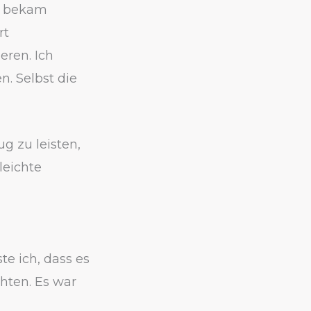
ch bekam
rt
eren. Ich
. Selbst die
g zu leisten,
leichte
e ich, dass es
chten. Es war