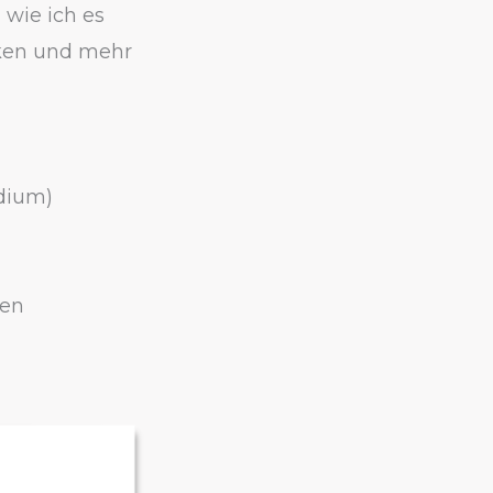
 wie ich es
rken und mehr
udium)
nen