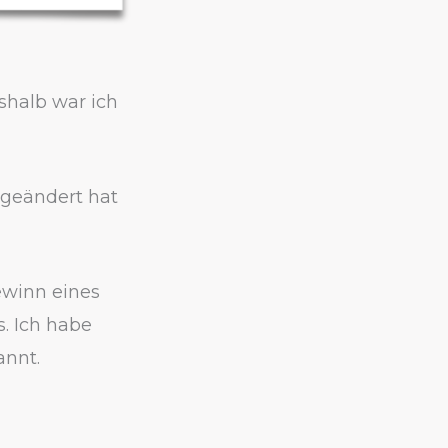
shalb war ich
 geändert hat
ewinn eines
s. Ich habe
annt.