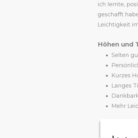
ich lernte, pos
geschafft hab
Leichtigkeit i
Höhen und T
Selten gu
Persönli
Kurzes H
Langes T
Dankbark
Mehr Lei