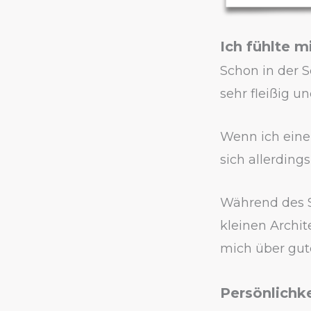
Ich fühlte m
Schon in der S
sehr fleißig un
Wenn ich eine 
sich allerding
Während des S
kleinen Archit
mich über gute
Persönlichke