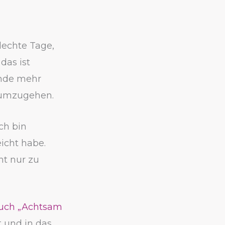
lechte Tage,
das ist
inde mehr
 umzugehen.
ch bin
eicht habe.
ht nur zu
buch „Achtsam
t und in das