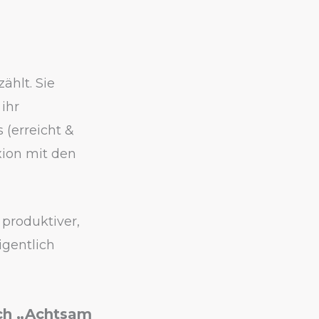
ählt. Sie
ihr
 (erreicht &
exion mit den
 produktiver,
igentlich
ch „Achtsam