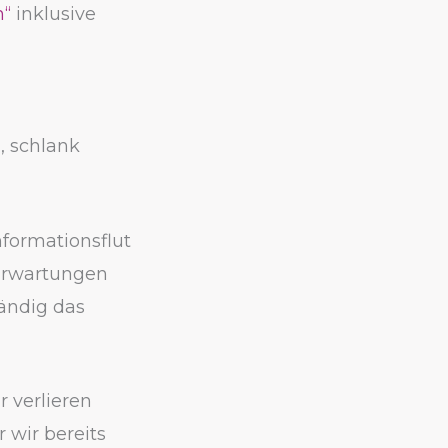
h“
inklusive
, schlank
nformationsflut
 Erwartungen
tändig das
r verlieren
 wir bereits