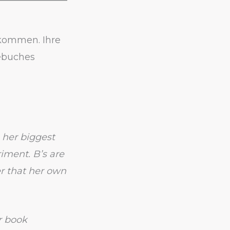
ekommen. Ihre
ebuches
 her biggest
riment. B’s are
er that her own
r book