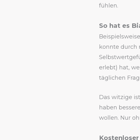
fühlen.
So hat es B
Beispielsweise
konnte durch
Selbstwertgefü
erlebt) hat, we
täglichen Frag
Das witzige ist
haben bessere
wollen. Nur o
Kostenlose