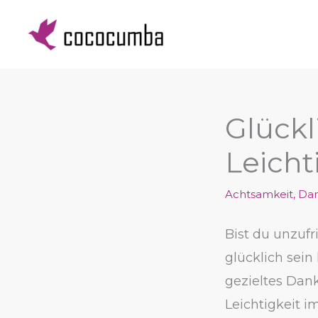
Zum
Inhalt
springen
Glückl
Leicht
Achtsamkeit
,
Dan
Bist du unzufr
glücklich sein
gezieltes Dan
Leichtigkeit i