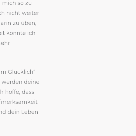
, mich so zu
ch nicht weiter
arin zu üben,
it konnte ich
mehr
am Glücklich“
so werden deine
 hoffe, dass
ufmerksamkeit
und dein Leben