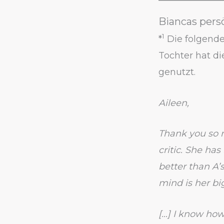
Biancas pers
1
*
Die folgende
Tochter hat d
genutzt.
Aileen,
Thank you so m
critic. She has
better than A’s
mind is her bi
[…] I know how